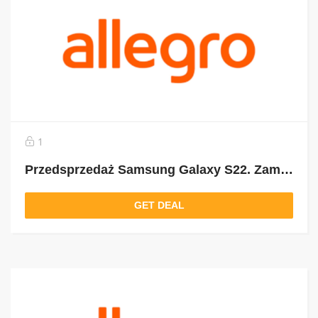
1
Przedsprzedaż Samsung Galaxy S22. Zamów już dziś i odbierz Galaxy Buds Pro oraz nawet do 3000 zł zwrotu za Twój obecny smartfon!
GET DEAL