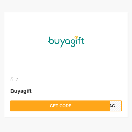
7
Buyagift
GET CODE
5BAG