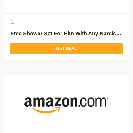
1
Free Shower Set For Him With Any Narciso Purchase Above 450 Aed
GET DEAL